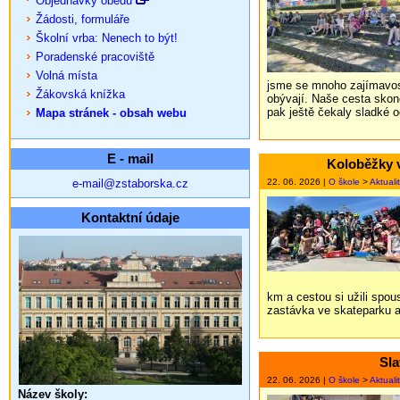
Objednávky obědů
Žádosti, formuláře
Školní vrba: Nenech to být!
Poradenské pracoviště
Volná místa
jsme se mnoho zajímavost
Žákovská knížka
obývají. Naše cesta sko
pak ještě čekaly sladké 
Mapa stránek - obsah webu
E - mail
Koloběžky v
e-mail@zstaborska.cz
22. 06. 2026 |
O škole
>
Aktuali
Kontaktní údaje
km a cestou si užili spou
zastávka ve skateparku a
Sla
22. 06. 2026 |
O škole
>
Aktuali
Název školy: