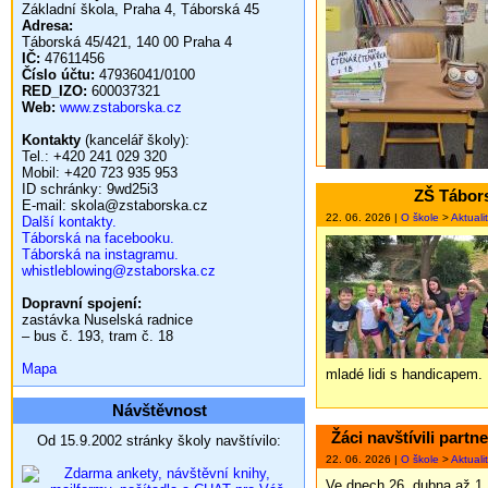
Základní škola, Praha 4, Táborská 45
Adresa:
Táborská 45/421, 140 00 Praha 4
IČ:
47611456
Číslo účtu:
47936041/0100
RED_IZO:
600037321
Web:
www.zstaborska.cz
Kontakty
(kancelář školy):
Tel.: +420 241 029 320
Mobil: +420 723 935 953
ID schránky: 9wd25i3
ZŠ Tábors
E-mail: skola@zstaborska.cz
22. 06. 2026 |
O škole
>
Aktuali
Další kontakty.
Táborská na facebooku.
Táborská na instagramu.
whistleblowing@zstaborska.cz
Dopravní spojení:
zastávka Nuselská radnice
– bus č. 193, tram č. 18
Mapa
mladé lidi s handicapem.
Návštěvnost
Žáci navštívili par
Od 15.9.2002 stránky školy navštívilo:
22. 06. 2026 |
O škole
>
Aktuali
Ve dnech 26. dubna až 1.