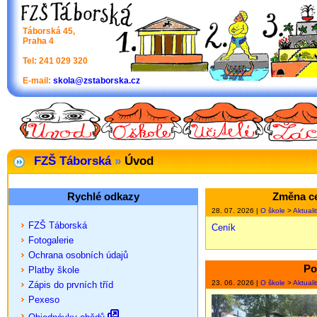
Táborská 45,
Praha 4
Tel: 241 029 320
E-mail:
skola@zstaborska.cz
FZŠ Táborská
»
Úvod
Rychlé odkazy
Změna ce
28. 07. 2026 |
O škole
>
Aktuali
FZŠ Táborská
Ceník
Fotogalerie
Ochrana osobních údajů
Po
Platby škole
23. 06. 2026 |
O škole
>
Aktuali
Zápis do prvních tříd
Pexeso