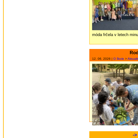
móda frčela v letech minu
Rodi
12. 06. 2026 |
O škole
>
Aktuali
->