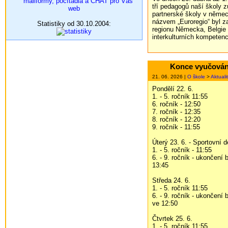
tří pedagogů naší školy 
partnerské školy v něme
názvem „Euroregio“ byl z
Statistiky od 30.10.2004:
regionu Německa, Belgie
interkulturních kompetenc
Konce vyučován
21. 06. 2026 |
O škole
>
Aktuali
Pondělí 22. 6.
1. - 5. ročník 11:55
6. ročník - 12:50
7. ročník - 12:35
8. ročník - 12:20
9. ročník - 11:55
Úterý 23. 6. - Sportovní 
1. - 5. ročník - 11:55
6. - 9. ročník - ukončení
13:45
Středa 24. 6.
1. - 5. ročník 11:55
6. - 9. ročník - ukončení
ve 12:50
Čtvrtek 25. 6.
1. - 5. ročník 11:55