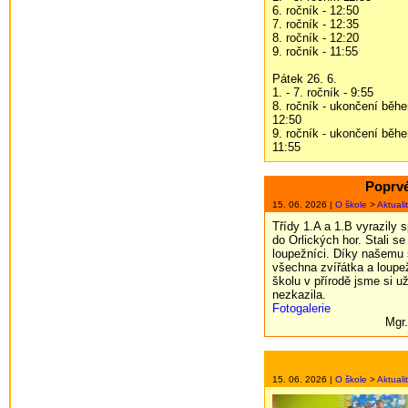
6. ročník - 12:50
7. ročník - 12:35
8. ročník - 12:20
9. ročník - 11:55
Pátek 26. 6.
1. - 7. ročník - 9:55
8. ročník - ukončení běhe
12:50
9. ročník - ukončení běhe
11:55
Poprvé
15. 06. 2026 |
O škole
>
Aktuali
Třídy 1.A a 1.B vyrazily 
do Orlických hor. Stali se
loupežníci. Díky našemu 
všechna zvířátka a loupež
školu v přírodě jsme si u
nezkazila.
Fotogalerie
Mgr
15. 06. 2026 |
O škole
>
Aktuali