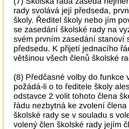
(7) Školská rada zasedá nejmén
rady svolává její předseda, prvn
školy. Ředitel školy nebo jím p
se zasedání školské rady na vy
svém prvním zasedání stanoví s
předsedu. K přijetí jednacího ř
většinou všech členů školské ra
(8) Předčasné volby do funkce v
požádá-li o to ředitele školy a
odstavce 2 volit tohoto člena šk
řádu nezbytná ke zvolení člena
školské rady se v souladu s vol
volený člen školské rady jejím