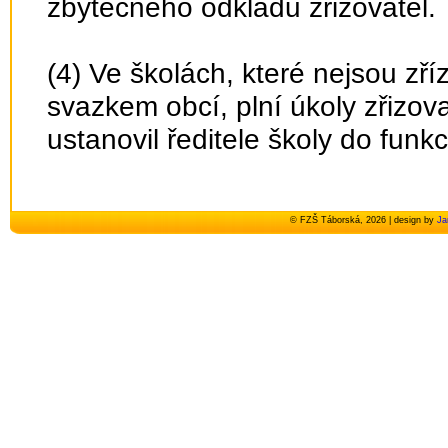
zbytečného odkladu zřizovatel.
(4) Ve školách, které nejsou zř
svazkem obcí, plní úkoly zřizov
ustanovil ředitele školy do funkc
© FZŠ Táborská, 2026 | design by
Ja