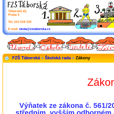
Táborská 45,
Praha 4
Tel: 241 029 320
E-mail:
skola@zstaborska.cz
FZŠ Táborská
»
Školská rada
»
Zákony
Záko
Výňatek ze zákona č. 561/2
středním, vyšším odborném a