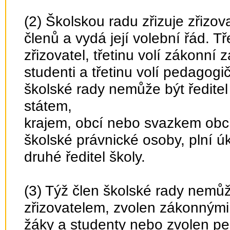
(2) Školskou radu zřizuje zřizov
členů a vydá její volební řád. T
zřizovatel, třetinu volí zákonní z
studenti a třetinu volí pedagogi
školské rady nemůže být ředitel
státem,
krajem, obcí nebo svazkem obcí
školské právnické osoby, plní úk
druhé ředitel školy.
(3) Týž člen školské rady nem
zřizovatelem, zvolen zákonnými z
žáky a studenty nebo zvolen pe