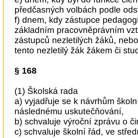
předčasných volbách podle odst
f) dnem, kdy zástupce pedagogi
základním pracovněprávním vzt
zástupců nezletilých žáků, neb
tento nezletilý žák žákem či st
§ 168
(1) Školská rada
a) vyjadřuje se k návrhům školn
následnému uskutečňování,
b) schvaluje výroční zprávu o či
c) schvaluje školní řád, ve stř