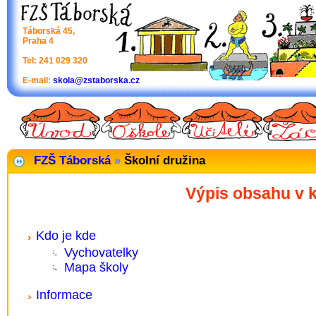
Táborská 45,
Praha 4
Tel: 241 029 320
E-mail:
skola@zstaborska.cz
FZŠ Táborská
»
Školní družina
Výpis obsahu v k
Kdo je kde
Vychovatelky
Mapa školy
Informace