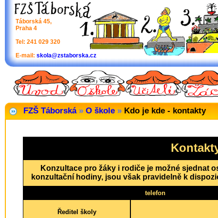
Táborská 45,
Praha 4
Tel: 241 029 320
E-mail:
skola@zstaborska.cz
FZŠ Táborská
»
O škole
»
Kdo je kde - kontakty
Kontakt
Konzultace pro žáky i rodiče je možné sjednat 
konzultační hodiny, jsou však pravidelně k dispozi
telefon
Ředitel školy