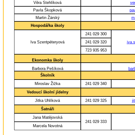
Věra Stehlíková
ve
Pavla Škopková
pa
Martin Žárský
m
Hospodářka školy
241 029 300
Iva Szentpéteryová
241 029 320
iva.
723 935 953
Ekonomka školy
Barbora Pešíková
bar
Školník
Miroslav Žižka
241 029 340
Vedoucí školní jídelny
Jitka Uhlíková
241 029 325
j
Šatnáři
Jana Matějovská
241 029 333
Marcela Novotná