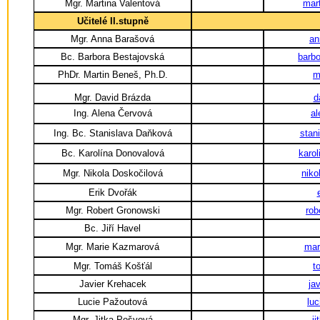
Mgr. Martina Valentová
mar
Učitelé II.stupně
Mgr. Anna Barašová
an
Bc. Barbora Bestajovská
barb
PhDr. Martin Beneš, Ph.D.
m
Mgr. David Brázda
d
Ing. Alena Červová
a
Ing. Bc. Stanislava Daňková
stan
Bc. Karolína Donovalová
karo
Mgr. Nikola Doskočilová
niko
Erik Dvořák
Mgr. Robert Gronowski
rob
Bc. Jiří Havel
Mgr. Marie Kazmarová
mar
Mgr. Tomáš Košťál
t
Javier Krehacek
ja
Lucie Pažoutová
lu
Mgr. Jitka Pošvová
j