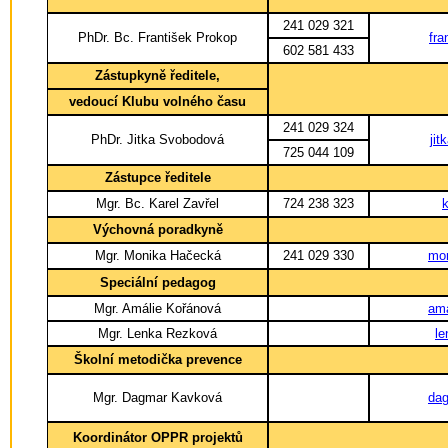
241 029 321
PhDr. Bc. František Prokop
fra
602 581 433
Zástupkyně ředitele,
vedoucí Klubu volného času
241 029 324
PhDr. Jitka Svobodová
ji
725 044 109
Zástupce ředitele
Mgr. Bc. Karel Zavřel
724 238 323
Výchovná poradkyně
Mgr. Monika Hačecká
241 029 330
mo
Speciální pedagog
Mgr. Amálie Kořánová
ama
Mgr. Lenka Rezková
l
Školní metodička prevence
Mgr. Dagmar Kavková
da
Koordinátor OPPR projektů