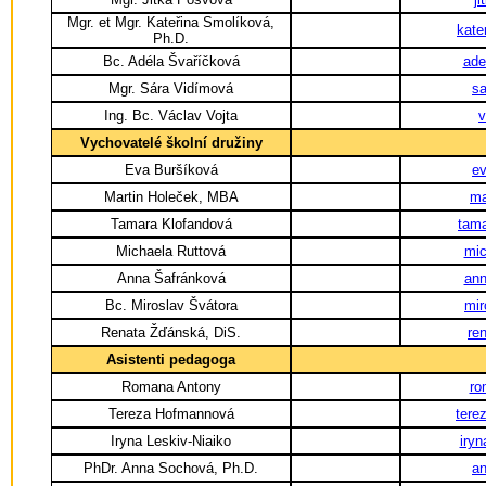
Mgr. et Mgr. Kateřina Smolíková,
kate
Ph.D.
Bc. Adéla Švaříčková
ade
Mgr. Sára Vidímová
s
Ing. Bc. Václav Vojta
v
Vychovatelé školní družiny
Eva Buršíková
e
Martin Holeček, MBA
ma
Tamara Klofandová
tam
Michaela Ruttová
mic
Anna Šafránková
ann
Bc. Miroslav Švátora
mir
Renata Žďánská, DiS.
re
Asistenti pedagoga
Romana Antony
ro
Tereza Hofmannová
tere
Iryna Leskiv-Niaiko
iryn
PhDr. Anna Sochová, Ph.D.
a