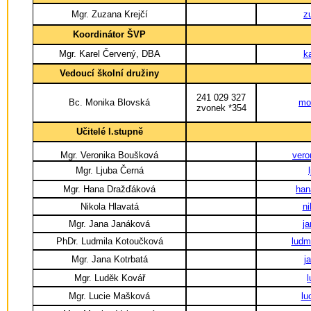
Mgr. Zuzana Krejčí
z
Koordinátor ŠVP
Mgr. Karel Červený, DBA
k
Vedoucí školní družiny
241 029 327
Bc. Monika Blovská
mo
zvonek *354
Učitelé I.stupně
Mgr. Veronika Boušková
vero
Mgr. Ljuba Černá
Mgr. Hana Dražďáková
han
Nikola Hlavatá
ni
Mgr. Jana Janáková
j
PhDr. Ludmila Kotoučková
ludm
Mgr. Jana Kotrbatá
j
Mgr. Luděk Kovář
Mgr. Lucie Mašková
lu