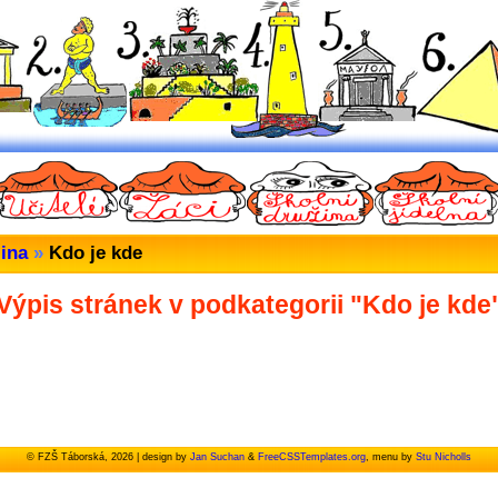
žina
»
Kdo je kde
Výpis stránek v podkategorii "Kdo je kde
© FZŠ Táborská, 2026 | design by
Jan Suchan
&
FreeCSSTemplates.org
, menu by
Stu Nicholls