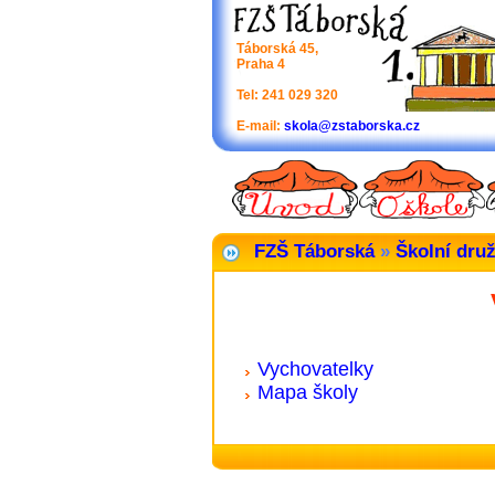
Táborská 45,
Praha 4
Tel: 241 029 320
E-mail:
skola@zstaborska.cz
FZŠ Táborská
»
Školní dru
Vychovatelky
Mapa školy