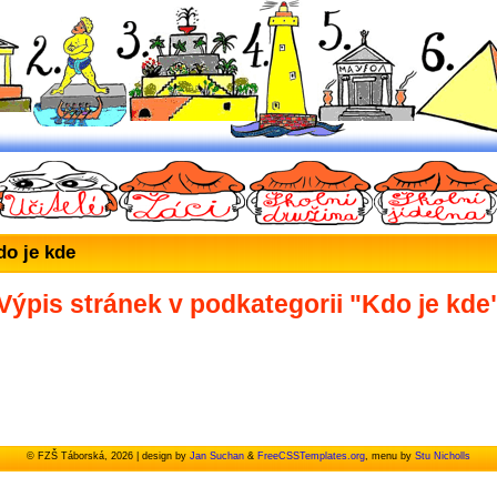
o je kde
Výpis stránek v podkategorii "Kdo je kde
© FZŠ Táborská, 2026 | design by
Jan Suchan
&
FreeCSSTemplates.org
, menu by
Stu Nicholls