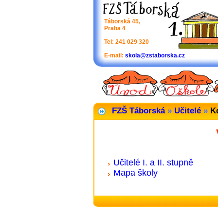
Táborská 45,
Praha 4
Tel: 241 029 320
E-mail:
skola@zstaborska.cz
FZŠ Táborská
»
Učitelé
»
Kd
Učitelé I. a II. stupně
Mapa školy