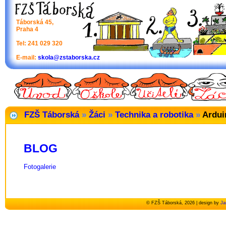
Táborská 45,
Praha 4
Tel: 241 029 320
E-mail:
skola@zstaborska.cz
FZŠ Táborská
»
Žáci
»
Technika a robotika
»
Ardui
BLOG
Fotogalerie
© FZŠ Táborská, 2026 | design by
Ja