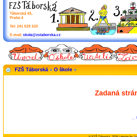
Táborská 45,
Praha 4
Tel: 241 029 320
E-mail:
skola@zstaborska.cz
FZŠ Táborská
»
O škole
»
Zadaná strá
...
© FZŠ Táborská, 2026 | design by
Ja