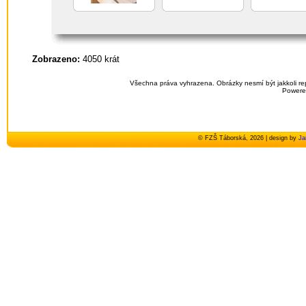
Zobrazeno:
4050 krát
Všechna práva vyhrazena. Obrázky nesmí být jakkoli re
Powere
© FZŠ Táborská, 2026 | design by
Ja