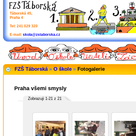
Táborská 45,
Praha 4
Tel: 241 029 320
E-mail:
skola@zstaborska.cz
FZŠ Táborská
»
O škole
»
Fotogalerie
Praha všemi smysly
Zobrazuji 1-21 z 21