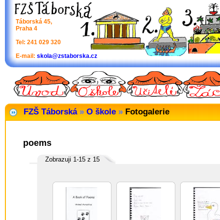
Táborská 45,
Praha 4
Tel: 241 029 320
E-mail:
skola@zstaborska.cz
FZŠ Táborská
»
O škole
»
Fotogalerie
poems
Zobrazuji 1-15 z 15