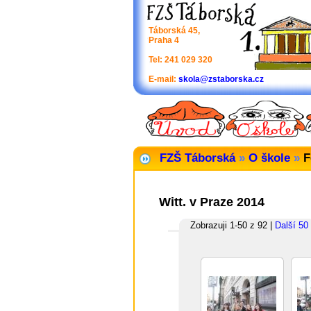
Táborská 45,
Praha 4
Tel: 241 029 320
E-mail:
skola@zstaborska.cz
FZŠ Táborská
»
O škole
»
F
Witt. v Praze 2014
Zobrazuji 1-50 z 92 |
Další 50