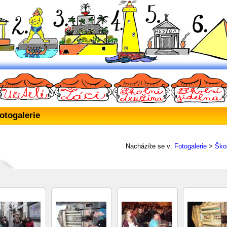
otogalerie
Nacházíte se v:
Fotogalerie
>
Ško