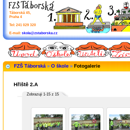
Táborská 45,
Praha 4
Tel: 241 029 320
E-mail:
skola@zstaborska.cz
FZŠ Táborská
»
O škole
»
Fotogalerie
Hřiště 2.A
Zobrazuji 1-15 z 15