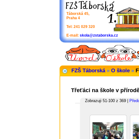
Táborská 45,
Praha 4
Tel: 241 029 320
E-mail:
skola@zstaborska.cz
FZŠ Táborská
»
O škole
»
F
Třeťáci na škole v přírod
Zobrazuji 51-100 z 369 |
Před