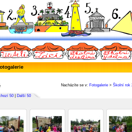
otogalerie
ě
Nacházíte se v:
Fotogalerie
>
Školní rok
chozí 50
|
Další 50