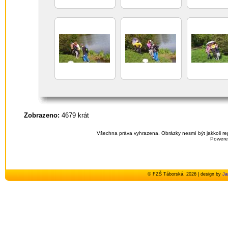
Zobrazeno:
4679 krát
Všechna práva vyhrazena. Obrázky nesmí být jakkoli re
Powere
© FZŠ Táborská, 2026 | design by
Ja