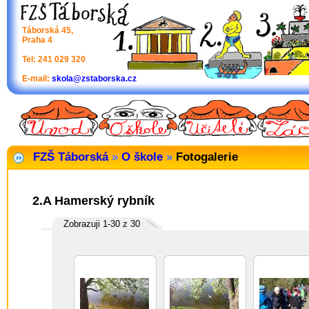
Táborská 45,
Praha 4
Tel: 241 029 320
E-mail:
skola@zstaborska.cz
FZŠ Táborská
»
O škole
»
Fotogalerie
2.A Hamerský rybník
Zobrazuji 1-30 z 30