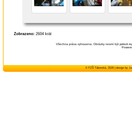
Zobrazeno:
2604 krát
Všechna práva vyhrazena. Obrázky nesmí být jakkoli re
Powere
© FZŠ Táborská, 2026 | design by
Ja