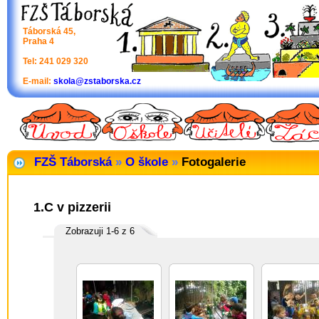
Táborská 45,
Praha 4
Tel: 241 029 320
E-mail:
skola@zstaborska.cz
FZŠ Táborská
»
O škole
»
Fotogalerie
1.C v pizzerii
Zobrazuji 1-6 z 6