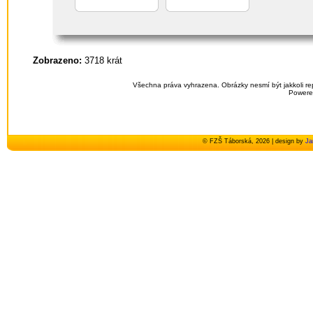
Zobrazeno:
3718 krát
Všechna práva vyhrazena. Obrázky nesmí být jakkoli re
Powere
© FZŠ Táborská, 2026 | design by
Ja