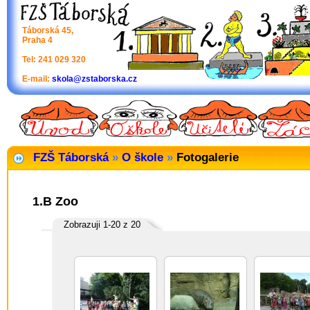
Táborská 45,
Praha 4
Tel: 241 029 320
E-mail:
skola@zstaborska.cz
FZŠ Táborská
»
O škole
»
Fotogalerie
1.B Zoo
Zobrazuji 1-20 z 20