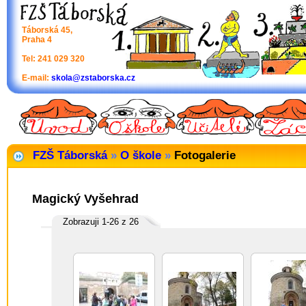
Táborská 45,
Praha 4
Tel: 241 029 320
E-mail:
skola@zstaborska.cz
FZŠ Táborská
»
O škole
»
Fotogalerie
Magický Vyšehrad
Zobrazuji 1-26 z 26