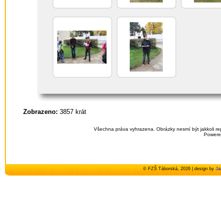
Zobrazeno:
3857 krát
Všechna práva vyhrazena. Obrázky nesmí být jakkoli re
Powere
© FZŠ Táborská, 2026 | design by
Ja