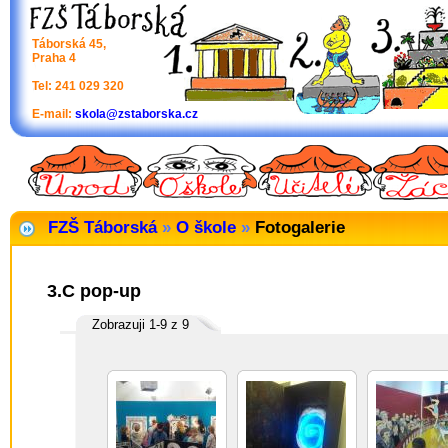
Táborská 45,
Praha 4
Tel: 241 029 320
E-mail:
skola@zstaborska.cz
FZŠ Táborská
»
O škole
»
Fotogalerie
3.C pop-up
Zobrazuji 1-9 z 9