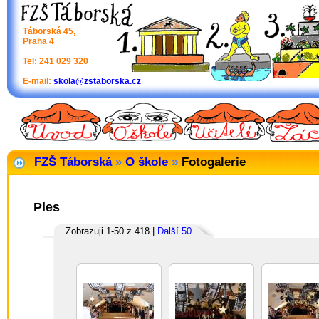
Táborská 45,
Praha 4
Tel: 241 029 320
E-mail:
skola@zstaborska.cz
FZŠ Táborská
»
O škole
»
Fotogalerie
Ples
Zobrazuji 1-50 z 418 |
Další 50