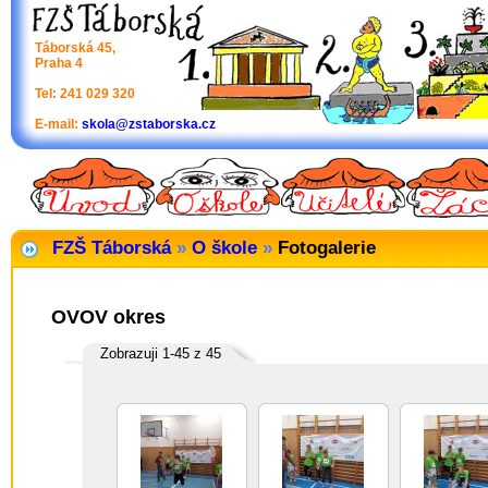
Táborská 45,
Praha 4
Tel: 241 029 320
E-mail:
skola@zstaborska.cz
FZŠ Táborská
»
O škole
»
Fotogalerie
OVOV okres
Zobrazuji 1-45 z 45