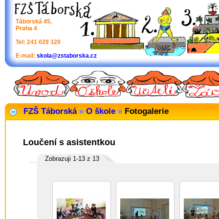
Táborská 45,
Praha 4
Tel: 241 029 320
E-mail:
skola@zstaborska.cz
FZŠ Táborská
»
O škole
»
Fotogalerie
Loučení s asistentkou
Zobrazuji 1-13 z 13