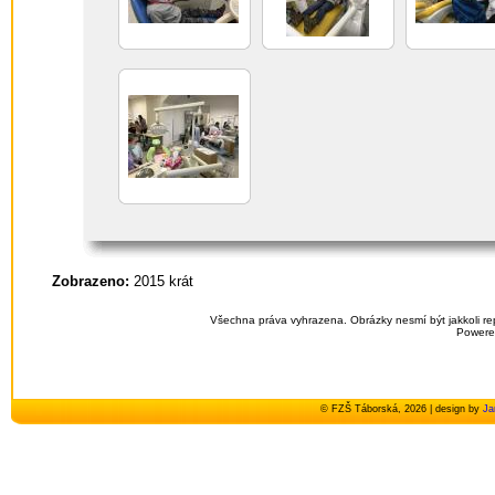
Zobrazeno:
2015 krát
Všechna práva vyhrazena. Obrázky nesmí být jakkoli re
Powere
© FZŠ Táborská, 2026 | design by
Ja