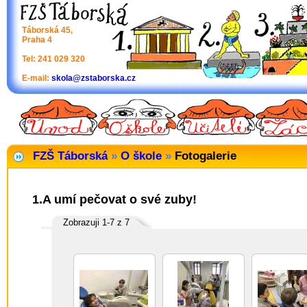
Táborská 45,
Praha 4
Tel: 241 029 320
E-mail:
skola@zstaborska.cz
FZŠ Táborská
»
O škole
»
Fotogalerie
1.A umí pečovat o své zuby!
Zobrazuji 1-7 z 7