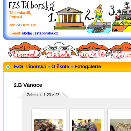
Táborská 45,
Praha 4
Tel: 241 029 320
E-mail:
skola@zstaborska.cz
FZŠ Táborská
»
O škole
»
Fotogalerie
2.B Vánoce
Zobrazuji 1-23 z 23