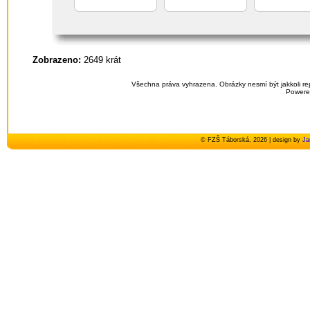
Zobrazeno:
2649 krát
Všechna práva vyhrazena. Obrázky nesmí být jakkoli re
Powere
© FZŠ Táborská, 2026 | design by
Ja