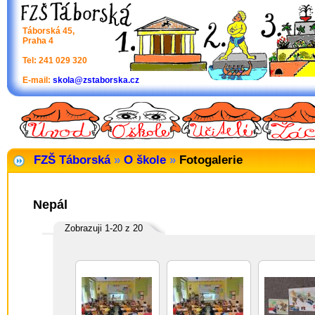
Táborská 45,
Praha 4
Tel: 241 029 320
E-mail:
skola@zstaborska.cz
FZŠ Táborská
»
O škole
»
Fotogalerie
Nepál
Zobrazuji 1-20 z 20