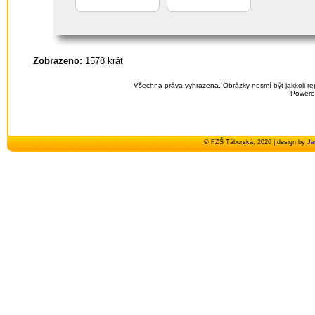
Zobrazeno:
1578 krát
Všechna práva vyhrazena. Obrázky nesmí být jakkoli re
Powere
© FZŠ Táborská, 2026 | design by
Ja